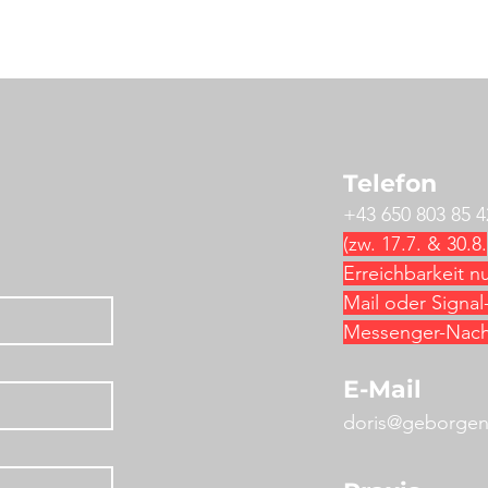
Telefon
+43 650 803 85 
(zw. 17.7. & 30.8.
Erreichbarkeit n
Mail oder Signal
Messenger-Nachr
E-Mail
doris@geborgene