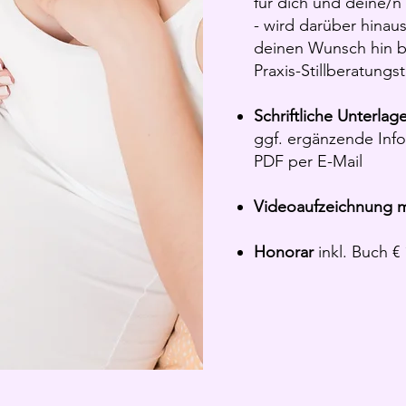
für dich und deine/n 
- wird darüber hinaus
deinen Wunsch hin b
Praxis-Stillberatungst
Schriftliche Unterlag
ggf. ergänzende Inf
PDF per E-Mail
Videoaufzeichnung m
Honorar
inkl. Buch € 