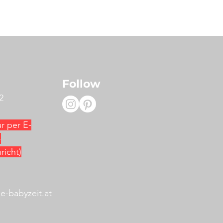
Follow
42
ur per E-
-
icht)
-babyzeit.at